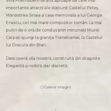
Villa PoemBoem se află aproape de cele mai
importante atracții ale stațiunii: Castelul Peleș,
Mănăstirea Sinaia și casa memorială a lui George
Enescu, cel mai mare compozitor român. La mai
puțin de o oră de condus prin minunații Munți
Carpați ajungi la granița Transilvaniei, la Castelul
lui Dracula din Bran.
Descoperă vila noastră, construită din dragoste.
Elegantă și nobilă, dar discretă.
Galerie imagini