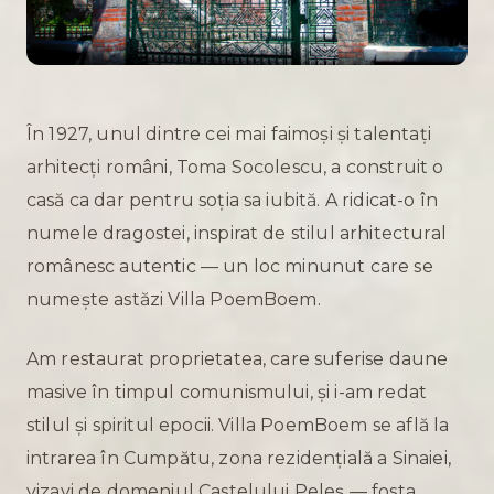
În 1927, unul dintre cei mai faimoși și talentați
arhitecți români, Toma Socolescu, a construit o
casă ca dar pentru soția sa iubită. A ridicat-o în
numele dragostei, inspirat de stilul arhitectural
românesc autentic — un loc minunut care se
numește astăzi Villa PoemBoem.
Am restaurat proprietatea, care suferise daune
masive în timpul comunismului, și i-am redat
stilul și spiritul epocii. Villa PoemBoem se află la
intrarea în Cumpătu, zona rezidențială a Sinaiei,
vizavi de domeniul Castelului Peleș — fosta