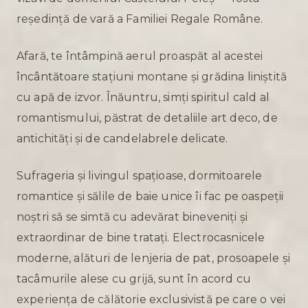
reședință de vară a Familiei Regale Române.
Afară, te întâmpină aerul proaspăt al acestei
încântătoare stațiuni montane și grădina liniștită
cu apă de izvor. Înăuntru, simți spiritul cald al
romantismului, păstrat de detaliile art deco, de
antichități și de candelabrele delicate.
Sufrageria și livingul spațioase, dormitoarele
romantice și sălile de baie unice îi fac pe oaspeții
noștri să se simtă cu adevărat bineveniți și
extraordinar de bine tratați. Electrocasnicele
moderne, alături de lenjeria de pat, prosoapele și
tacâmurile alese cu grijă, sunt în acord cu
experiența de călătorie exclusivistă pe care o vei