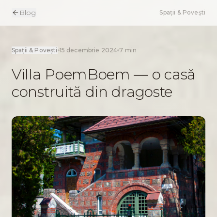
Blog
Spații & Povești
Spații & Povești
15 decembrie 2024
7 min
Villa PoemBoem — o casă
construită din dragoste