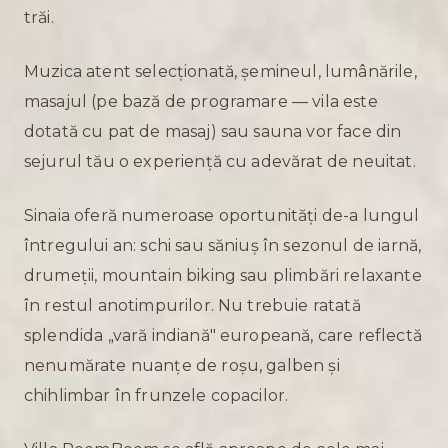
trăi.
Muzica atent selecționată, șemineul, lumânările,
masajul (pe bază de programare — vila este
dotată cu pat de masaj) sau sauna vor face din
sejurul tău o experiență cu adevărat de neuitat.
Sinaia oferă numeroase oportunități de-a lungul
întregului an: schi sau săniuș în sezonul de iarnă,
drumeții, mountain biking sau plimbări relaxante
în restul anotimpurilor. Nu trebuie ratată
splendida „vară indiană" europeană, care reflectă
nenumărate nuanțe de roșu, galben și
chihlimbar în frunzele copacilor.