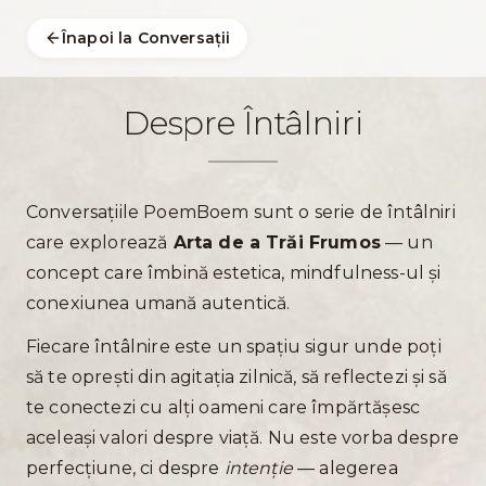
Înapoi la Conversații
Despre Întâlniri
Conversațiile PoemBoem sunt o serie de întâlniri
care explorează
Arta de a Trăi Frumos
— un
concept care îmbină estetica, mindfulness-ul și
conexiunea umană autentică.
Fiecare întâlnire este un spațiu sigur unde poți
să te oprești din agitația zilnică, să reflectezi și să
te conectezi cu alți oameni care împărtășesc
aceleași valori despre viață. Nu este vorba despre
perfecțiune, ci despre
intenție
— alegerea