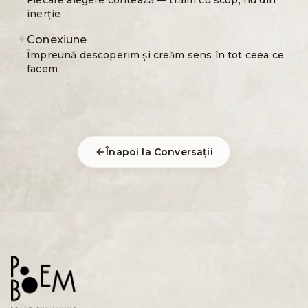
Fiecare alegere contează — trăim cu scop, nu din
inerție
✦
Conexiune
Împreună descoperim și creăm sens în tot ceea ce
facem
Înapoi la Conversații