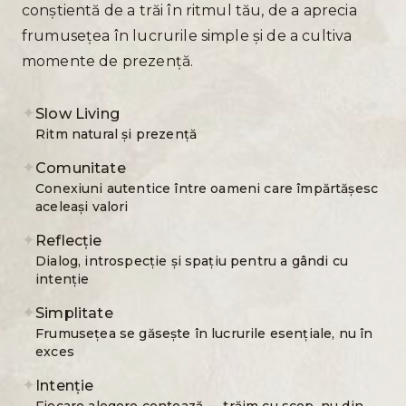
conștientă de a trăi în ritmul tău, de a aprecia
frumusețea în lucrurile simple și de a cultiva
momente de prezență.
✦
Slow Living
Ritm natural și prezență
✦
Comunitate
Conexiuni autentice între oameni care împărtășesc
aceleași valori
✦
Reflecție
Dialog, introspecție și spațiu pentru a gândi cu
intenție
✦
Simplitate
Frumusețea se găsește în lucrurile esențiale, nu în
exces
✦
Intenție