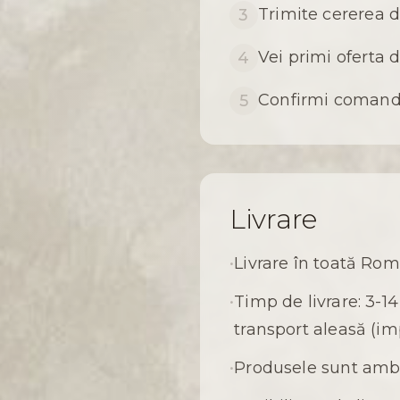
Trimite cererea d
3
Vei primi oferta 
4
Confirmi comanda 
5
Livrare
•
Livrare în toată Rom
•
Timp de livrare: 3-14
transport aleasă (i
•
Produsele sunt amba