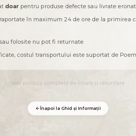
at
doar
pentru produse defecte sau livrate erona
raportate în maximum 24 de ore de la primirea col
au folosite nu pot fi returnate
ificate, costul transportului este suportat de P
Vezi politica completă de livrare și returnare
Înapoi la Ghid și Informații