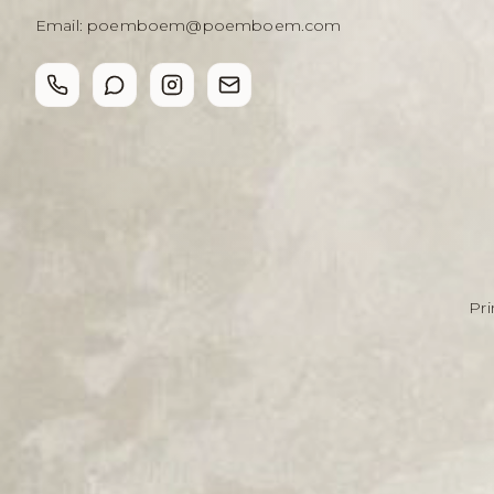
Email:
poemboem@poemboem.com
Pri