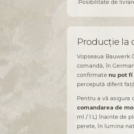
•
Posibilitate de livr
Producție la 
Vopseaua Bauwerk 
comandă, în Germania
confirmate
nu pot f
percepută diferit faț
Pentru a vă asigura 
comandarea de mos
ml / 1 L) înainte de 
perete, în lumina na