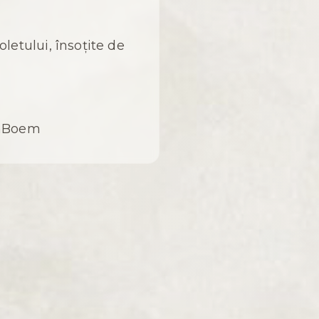
t
etului, însoțite de
oemBoem