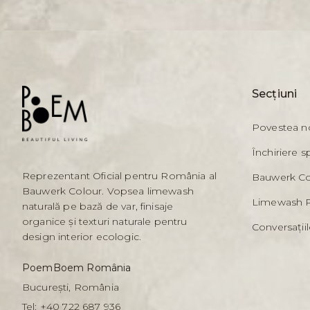
Secțiuni
Povestea n
Închiriere s
Reprezentant Oficial pentru România al
Bauwerk Co
Bauwerk Colour. Vopsea limewash
Limewash 
naturală pe bază de var, finisaje
organice și texturi naturale pentru
Conversaț
design interior ecologic.
PoemBoem România
București, România
Tel:
+40 722 687 936