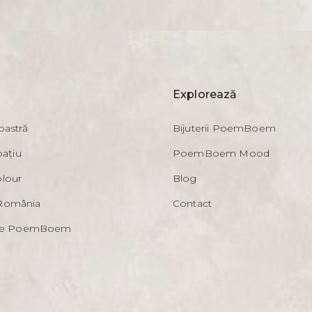
Explorează
oastră
Bijuterii PoemBoem
pațiu
PoemBoem Mood
lour
Blog
România
Contact
iile PoemBoem