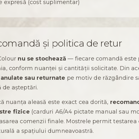
are expresă (cost suplimentar)
comandă și politica de retur
Colour
nu se stochează
— fiecare comandă este 
, conform nuanței și cantității solicitate. Din a
i anulate sau returnate
pe motiv de răzgândire 
ă de așteptări.
că nuanța aleasă este exact cea dorită,
recomand
tre fizice
(carduri A6/A4 pictate manual sau mo
plasarea comenzii finale. Mostrele permit testarea 
turală a spațiului dumneavoastră.