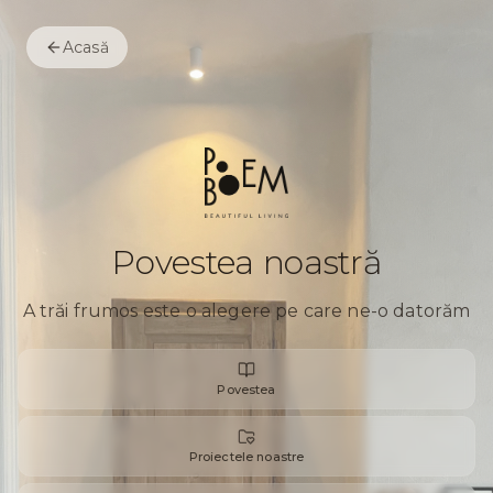
Acasă
Povestea noastră
A trăi frumos este o alegere pe care ne-o datorăm
Povestea
Proiectele noastre