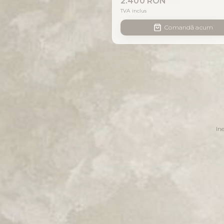
2.400 RON
TVA inclus
Comandă acum
In