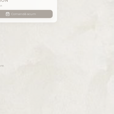
RON
us
Comandă acum
re.