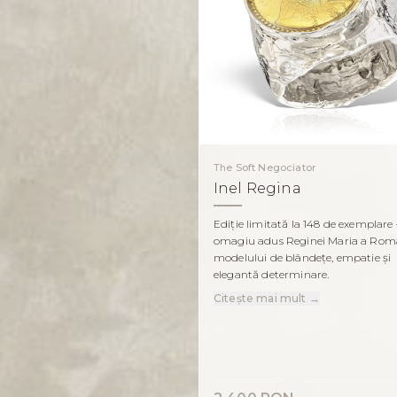
The Soft Negociator
Inel Regina
Ediție limitată la 148 de exemplar
omagiu adus Reginei Maria a Româ
modelului de blândețe, empatie și
elegantă determinare.
Citește mai mult →