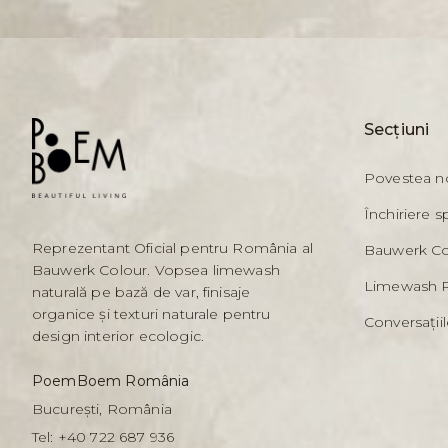
Secțiuni
Povestea n
Închiriere s
Reprezentant Oficial pentru România al
Bauwerk Co
Bauwerk Colour. Vopsea limewash
Limewash 
naturală pe bază de var, finisaje
organice și texturi naturale pentru
Conversaț
design interior ecologic.
PoemBoem România
București, România
Tel:
+40 722 687 936