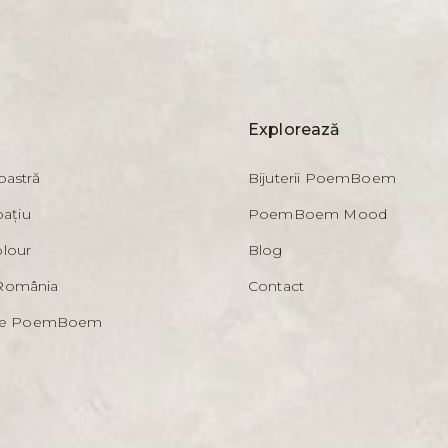
Explorează
oastră
Bijuterii PoemBoem
pațiu
PoemBoem Mood
lour
Blog
România
Contact
iile PoemBoem