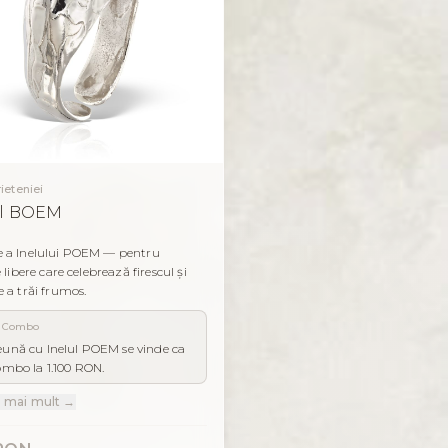
rieteniei
ul BOEM
e a Inelului POEM — pentru
e libere care celebrează firescul și
e a trăi frumos.
ă Combo
ună cu Inelul POEM se vinde ca
ombo la 1.100 RON.
e mai mult →