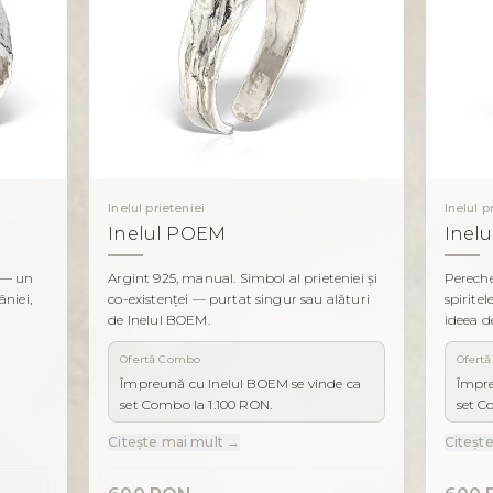
Inelul prieteniei
Inelul p
Inelul POEM
Inel
e — un
Argint 925, manual. Simbol al prieteniei și
Perech
niei,
co-existenței — purtat singur sau alături
spiritel
de Inelul BOEM.
ideea d
Ofertă Combo
Ofert
Împreună cu Inelul BOEM se vinde ca
Împre
set Combo la 1.100 RON.
set C
Citește mai mult →
Citeșt