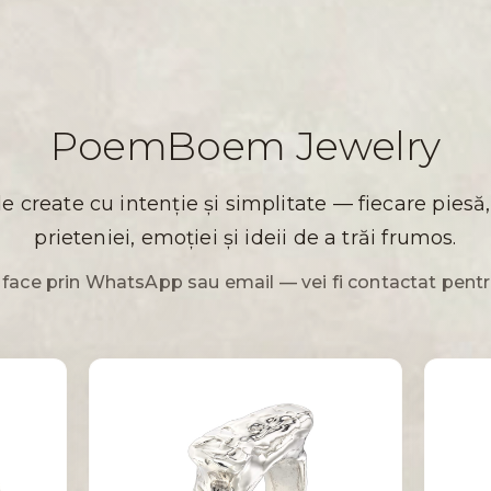
PoemBoem Jewelry
ale create cu intenție și simplitate — fiecare pie
prieteniei, emoției și ideii de a trăi frumos.
ace prin WhatsApp sau email — vei fi contactat pentr