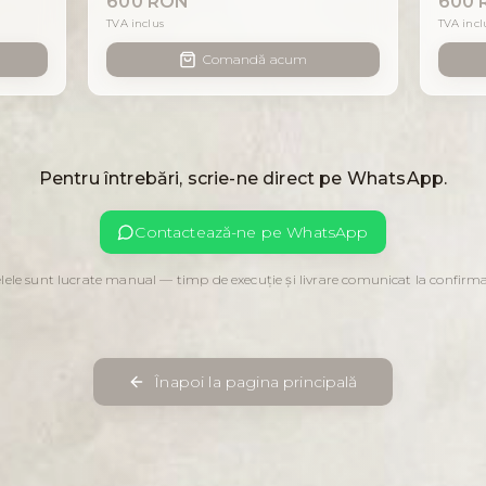
600 RON
600 
TVA inclus
TVA incl
Comandă acum
Pentru întrebări, scrie-ne direct pe WhatsApp.
Contactează-ne pe WhatsApp
elele sunt lucrate manual — timp de execuție și livrare comunicat la confirma
Înapoi la pagina principală