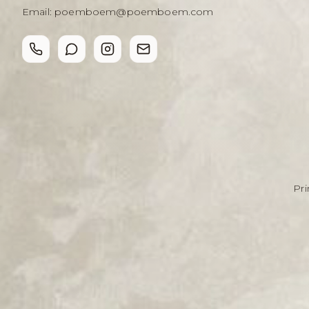
Email:
poemboem@poemboem.com
Pri